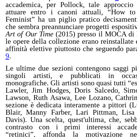
accademica, per Pollock, tale approccio
attuare entro i canoni attuali, “How to
Feminist” ha un piglio pratico decisament
che sembra preannunciare progetti espositi
Art of Our Time
(2015) presso il MOCA di 
le opere della collezione erano reinstallat
affinità elettive piuttosto che seguendo pa
9
.
Le ultime due sezioni contengono saggi pi
singoli artisti, e pubblicati in occ
monografiche. Gli artisti sono quasi tutti “e
Lawler, Jim Hodges, Doris Salcedo, Sim
Lawson, Ruth Asawa, Lee Lozano, Cathrine
sezione è dedicata interamente a pittori 
Blair, Manny Farber, Lari Pittman, Lis
Davis). Una scelta, quest'ultima, che, seb
contrasto con i primi interessi accad
“retinici”, affonda la motivazione ne