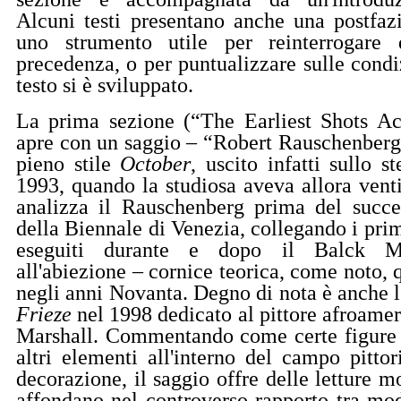
Alcuni testi presentano anche una postfazi
uno strumento utile per reinterrogare 
precedenza, o per puntualizzare sulle condiz
testo si è sviluppato.
La prima sezione (“The Earliest Shots A
apre con un saggio – “Robert Rauschenberg
pieno stile
October
, uscito infatti sullo 
1993, quando la studiosa aveva allora ventis
analizza il Rauschenberg prima del succe
della Biennale di Venezia, collegando i pri
eseguiti durante e dopo il Balck Mo
all'abiezione – cornice teorica, come noto,
negli anni Novanta. Degno di nota è anche l'
Frieze
nel 1998 dedicato al pittore afroame
Marshall. Commentando come certe figure 
altri elementi all'interno del campo pittor
decorazione, il saggio offre delle letture m
affondano nel controverso rapporto tra mod