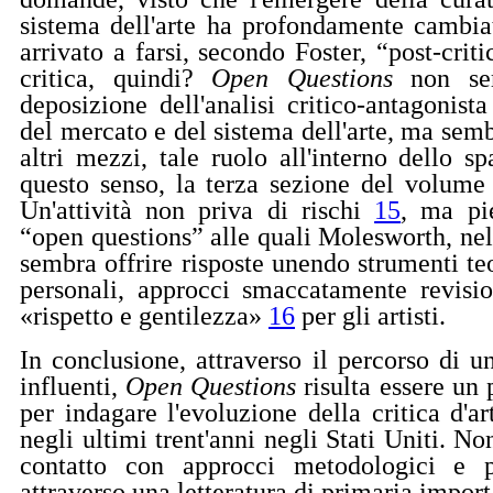
sistema dell'arte ha profondamente cambiato
arrivato a farsi, secondo Foster, “post-crit
critica, quindi?
Open Questions
non sem
deposizione dell'analisi critico-antagonist
del mercato e del sistema dell'arte, ma sem
altri mezzi, tale ruolo all'interno dello s
questo senso, la terza sezione del volume s
Un'attività non priva di rischi
15
, ma pi
“open questions” alle quali Molesworth, nel
sembra offrire risposte unendo strumenti te
personali, approcci smaccatamente revisio
«rispetto
e gentilezza»
16
per gli artisti.
In conclusione, attraverso il percorso di u
influenti,
Open Questions
risulta essere un
per indagare l'evoluzione della critica d'ar
negli ultimi trent'anni negli Stati Uniti. No
contatto con approcci metodologici e pr
attraverso una letteratura di primaria impor