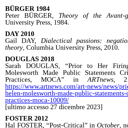
BÜRGER 1984
Peter BÜRGER,
Theory of the Avant-g
University Press, 1984.
DAY 2010
Gail DAY,
Dialectical passions: negati
theory
, Columbia University Press, 2010.
DOUGLAS 2018
Sarah DOUGLAS, “Prior to Her Firing
Molesworth Made Public Statements Cr
Practices, MOCA” in
ARTnews
, 2
https://www.artnews.com/art-news/news/prio
helen-molesworth-made-public-statements-
practices-moca-10009/
[ultimo accesso 27 dicembre 2023]
FOSTER 2012
Hal FOSTER, “Post-Critical” in
October
, n