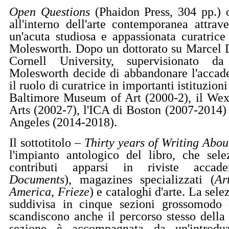
Open Questions
(Phaidon Press, 304 pp.) 
all'interno dell'arte contemporanea attrav
un'acuta studiosa e appassionata curatric
Molesworth. Dopo un dottorato su Marcel 
Cornell University, supervisionato
Molesworth decide di abbandonare l'accad
il ruolo di curatrice in importanti istituzion
Baltimore Museum of Art (2000-2), il Wex
Arts (2002-7), l'ICA di Boston (2007-2014
Angeles (2014-2018).
Il sottotitolo
– Thirty years of Writing Abou
l'impianto antologico del libro, che sele
contributi apparsi in riviste accad
Documents
), magazines specializzati (
Ar
America
,
Frieze
) e cataloghi d'arte. La selez
suddivisa in cinque sezioni grossomodo 
scandiscono anche il percorso stesso dell
sezione è accompagnata da un'introduzi