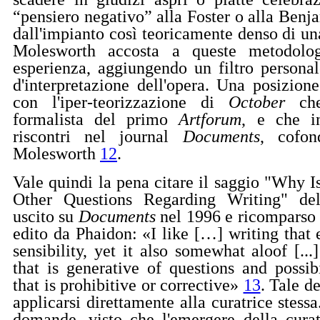
“pensiero negativo” alla Foster o alla Ben
dall'impianto così teoricamente denso di un
Molesworth accosta a queste metodolog
esperienza, aggiungendo un filtro person
d'interpretazione dell'opera. Una posizione
con l'iper-teorizzazione di
October
che
formalista del primo
Artforum
, e che i
riscontri nel journal
Documents
, cofon
Molesworth
12
.
Vale quindi la pena citare il saggio "Why I
Other Questions Regarding Writing" dell
uscito su
Documents
nel 1996 e ricomparso
edito da Phaidon: «I like […] writing that 
sensibility, yet it also somewhat aloof [...]
that is generative of questions and possibi
that is prohibitive or corrective»
13
. Tale d
applicarsi direttamente alla curatrice stess
domande, visto che l'emergere della curate