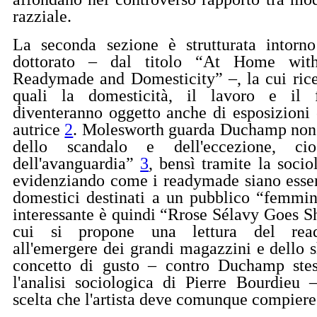
razziale.
La seconda sezione è strutturata intorno
dottorato – dal titolo “At Home wi
Readymade and Domesticity”
–, la cui ric
quali la domesticità, il lavoro e il
diventeranno oggetto anche di esposizioni c
autrice
2
. Molesworth guarda Duchamp non a
dello scandalo e dell'eccezione, ci
dell'avanguardia”
3
, bensì tramite la soci
evidenziando come i readymade siano esse
domestici destinati a un pubblico “femmini
interessante è quindi “Rrose Sélavy Goes S
cui si propone una lettura del read
all'emergere dei grandi magazzini e dello s
concetto di gusto – contro Duchamp stes
l'analisi sociologica di Pierre Bourdieu 
scelta che l'artista deve comunque compiere