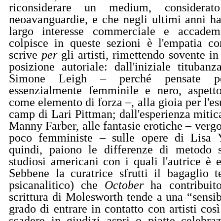
riconsiderare un medium, considerat
neoavanguardie, e che negli ultimi anni ha
largo interesse commerciale e accade
colpisce in queste sezioni è l'empatia c
scrive
per
gli artisti, rimettendo sovente in
posizione autoriale: dall'iniziale tituban
Simone Leigh – perché pensate p
essenzialmente femminile e nero, aspetto
come elemento di forza –, alla gioia per l'e
camp di Lari Pittman; dall'esperienza mitic
Manny Farber, alle fantasie erotiche – verg
poco femministe – sulle opere di Lisa 
quindi, paiono le differenze di metodo 
studiosi americani con i quali l'autrice è e
Sebbene la curatrice sfrutti il bagaglio te
psicanalitico) che
October
ha contribuito
scrittura di Molesworth tende a una “sensib
grado di entrare in contatto con artisti cos
scadere in giudizi aspri o piatte celebra