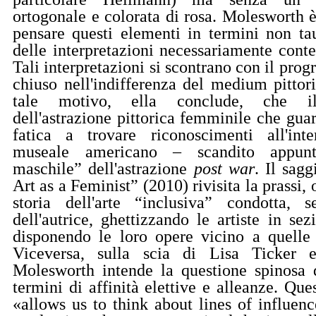
ortogonale e colorata di rosa. Molesworth è
pensare questi elementi in termini non tau
delle interpretazioni necessariamente conte
Tali interpretazioni si scontrano con il pr
chiuso nell'indifferenza del medium pittori
tale motivo, ella conclude, che il
dell'astrazione pittorica femminile che gu
fatica a trovare riconoscimenti all'int
museale americano – scandito appun
maschile” dell'astrazione
post war
. Il sag
Art as a Feminist” (2010) rivisita la prassi,
storia dell'arte “inclusiva” condotta, s
dell'autrice, ghettizzando le artiste in sezi
disponendo le loro opere vicino a quelle 
Viceversa, sulla scia di Lisa Ticker
Molesworth intende la questione spinosa d
termini di affinità elettive e alleanze. Qu
«allows us to think about lines of influenc