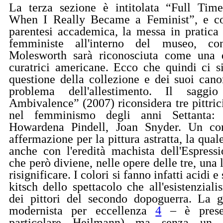
La terza sezione è intitolata
“Full Tim
When I Really Became a Feminist”, e cos
parentesi accademica, la messa in pratica
femministe all'interno del museo, co
Molesworth sarà riconosciuta come una de
curatrici americane. Ecco che quindi ci s
questione della collezione e dei suoi cano
problema dell'allestimento. Il saggi
Ambivalence” (2007) riconsidera tre pittrici
nel femminismo degli anni Settanta:
Howardena Pindell, Joan Snyder. Un cont
affermazione per la pittura astratta, la qual
anche con l'eredità machista dell'Espress
che però diviene, nelle opere delle tre, una l
risignificare. I colori si fanno infatti acidi e 
kitsch dello spettacolo che all'esistenzial
dei pittori del secondo dopoguerra. La g
modernista per eccellenza
4
– è presen
particolare Heilmann) ma senza un p