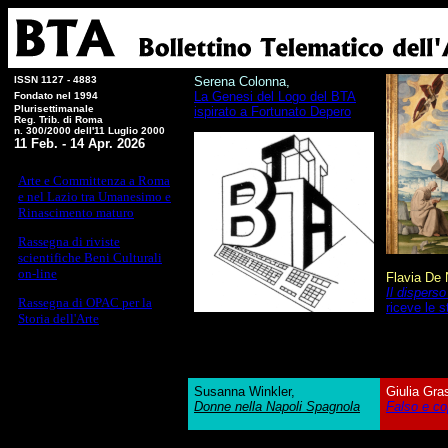
ISSN 1127 - 4883
Serena Colonna,
La Genesi del Logo del BTA
Fondato nel 1994
Plurisettimanale
ispirato a Fortunato Depero
Reg. Trib. di Roma
n. 300/2000 dell'11 Luglio 2000
11 Feb. - 14 Apr. 2026
Arte e Committenza a Roma
e nel Lazio tra Umanesimo e
Rinascimento maturo
Rassegna di riviste
scientifiche Beni Culturali
on-line
Flavia De 
Il disperso
Rassegna di OPAC per la
riceve le 
Storia dell'Arte
Susanna Winkler,
Giulia Gra
Donne nella Napoli Spagnola
Falso e cop