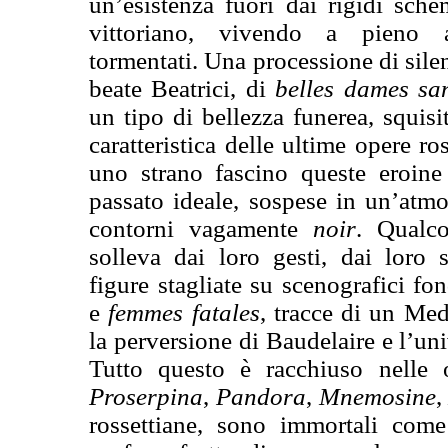
un’esistenza fuori dai rigidi sch
vittoriano, vivendo a pieno a
tormentati. Una processione di sil
beate Beatrici, di
belles dames sa
un tipo di bellezza funerea, squis
caratteristica delle ultime opere r
uno strano fascino queste eroine
passato ideale, sospese in un’atmo
contorni vagamente
noir
. Qualco
solleva dai loro gesti, dai loro s
figure stagliate su scenografici fo
e
femmes fatales
, tracce di un Me
la perversione di Baudelaire e l’un
Tutto questo è racchiuso nelle o
Proserpina
,
Pandora
,
Mnemosine
rossettiane, sono immortali com